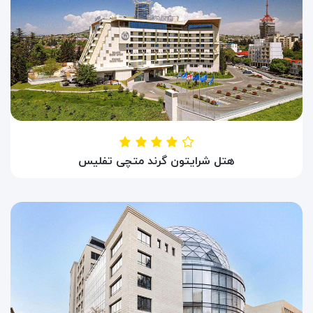
هتل شرایتون گرند متچی تفلیس
HOTEL SHERATON GRAND METECHI
تفلیس ، گرجستان