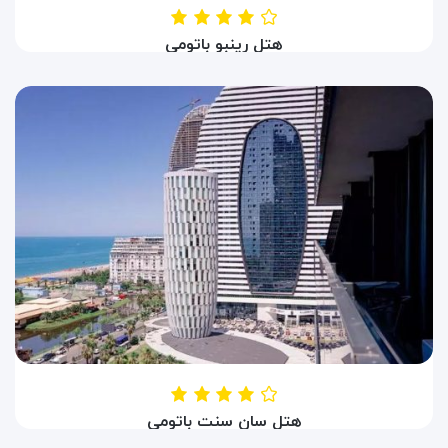
هتل رینبو باتومی
HOTEL RAINBOW
باتومی ، گرجستان
هتل سان سنت باتومی