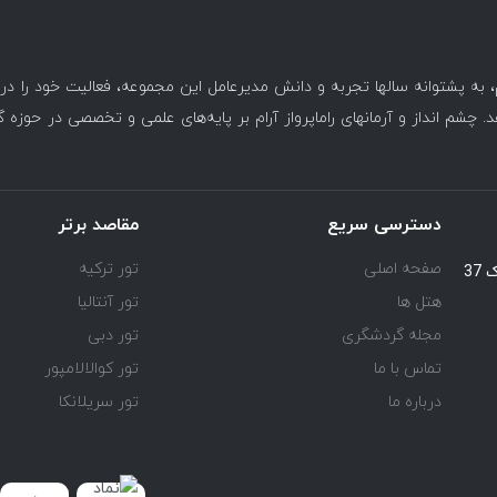
، به پشتوانه سالها تجربه و دانش مدیرعامل این مجموعه، فعالیت خود را د
. چشم انداز و آرمانهای راماپرواز آرام بر پایه‌های علمی و تخصصی در حوزه 
دسترسی سریع
مقاصد برتر
صفحه اصلی
تور ترکیه
یوسف آباد خیابان اسد آبادی جنب کوچه هفتم پلاک 37
هتل ها
تور آنتالیا
مجله گردشگری
تور دبی
تماس با ما
تور کوالالامپور
درباره ما
تور سریلانکا