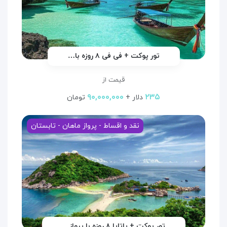
تور پوکت + فی فی ۸ روزه با…
قیمت از
۹۰,۰۰۰,۰۰۰
۲۳۵
دلار +
تومان
نقد و اقساط - پرواز ماهان - تابستان
تور پوکت + پاتایا ۸ روزه با پرواز…