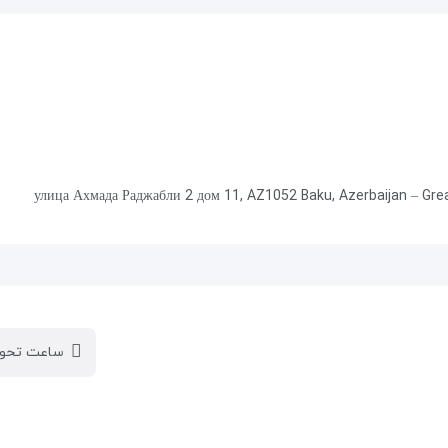
улица Ахмада Раджабли 2 дом 11, AZ1052 Baku, Azerbaijan – Gre
ساعت تحوی