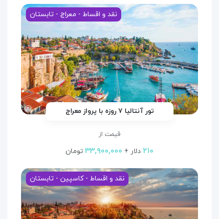
نقد و اقساط - معراج - تابستان
تور آنتالیا ۷ روزه با پرواز معراج
قیمت از
۳۳,۹۰۰,۰۰۰
۲۱۰
دلار +
تومان
نقد و اقساط - کاسپین - تابستان