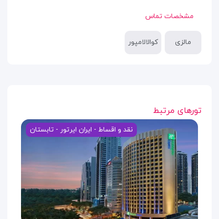
مشخصات تماس
مالزی
کوالالامپور
تورهای مرتبط
نقد و اقساط - ایران ایرتور - تابستان