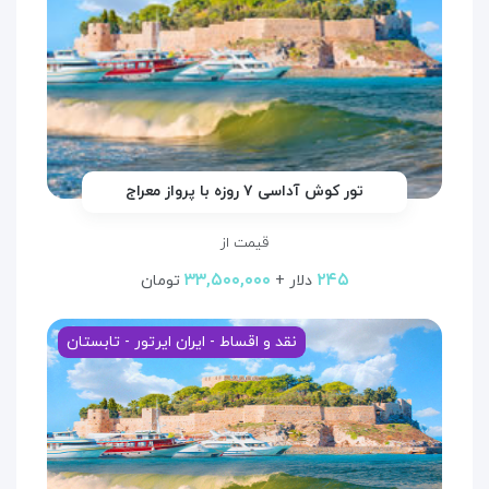
تور کوش آداسی ۷ روزه با پرواز معراج
قیمت از
۳۳,۵۰۰,۰۰۰
۲۴۵
دلار +
تومان
نقد و اقساط - ایران ایرتور - تابستان