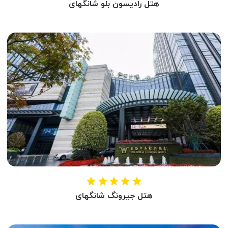
هتل رادیسون بلو شانگهای
HOTEL RADISSON BLU SHANGHHAI
شانگهای ، چین
هتل جیرونگ شانگهای
HOTEL JEURONG