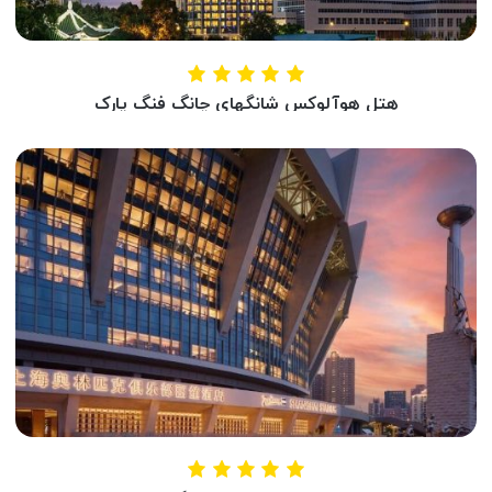
هتل هوآلوکس شانگهای چانگ فنگ پارک
HUALUXE SHANGHAI CHANGFENG PARK
شانگهای ، چین