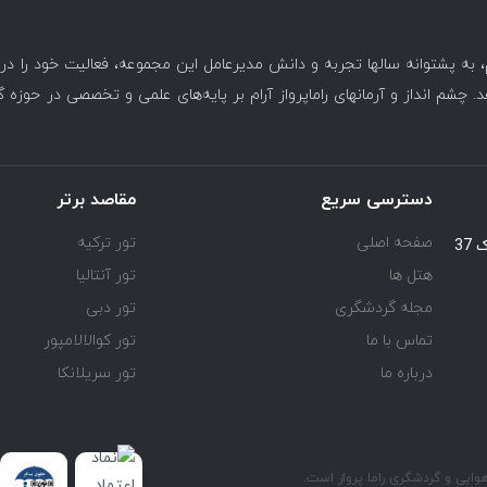
، به پشتوانه سالها تجربه و دانش مدیرعامل این مجموعه، فعالیت خود را د
. چشم انداز و آرمانهای راماپرواز آرام بر پایه‌های علمی و تخصصی در حوزه 
دسترسی سریع
مقاصد برتر
صفحه اصلی
تور ترکیه
یوسف آباد خیابان اسد آبادی جنب کوچه هفتم پلاک 37
هتل ها
تور آنتالیا
مجله گردشگری
تور دبی
تماس با ما
تور کوالالامپور
درباره ما
تور سریلانکا
ی و گردشگری راما پرواز است.