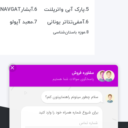
5.پارک آبی واترپلنت 6.آبشارMANAVGAT
6.آمفی‌تئاتر یونانی 7.معبد آپولو
8.موزه‌ باستان‌شناسی