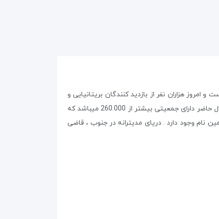
عنوان یک تفریحگاه ساحلی که مورد علاقه ترکان سلجوقی 800 سال پیش بوده است و امروز هزاران نفر از بازدید کنندگان بریتانیایی و
اروپایی در صدها هتل و ویلاهای امروزی اقامت میکنند . آلانیا به طور غیر قابل تصوری در طول دهه گذشته توسعه یافته و در حال حاضر دارای جمعیتی بیشتر از 260.000 میباشد که
ین نام وجود دارد . دریای مدیترانه در جنوب ، قاضی