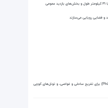
 و فضایی رویایی می‌سازند
علاوه بر این‌ها، شهرهای تاریخی مانند هوی (Hue) با ارگ‌ها و مقبره‌های پادشاهان سلسله‌های گوناگون، جزیره فوک کوک (Phú Quốc) برای تفریح ساحلی و غواصی، و تونل‌های کوچی