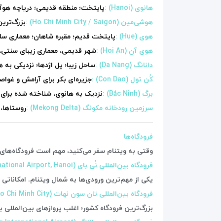
هانوی (Hanoi) :
پایتخت؛ منطقه قدیمی؛ دریاچه هوآ
هوشی‌مین (Ho Chi Minh City / Saigon) :
بزرگ‌تری
هوی (Hue) :
پایتخت قدیم؛ مقبره شاهان؛ معماری سل
هوی آن (Hoi An) :
شهر قدیمی، معماری زیبای سنتی، ب
دانانگ (Da Nang) :
ساحل زیبا؛ پل اژدها؛ نزدیکی به
کُن تول (Con Dao) :
جزیره‌ای بکر برای آرامش و غوا
برگ (Bắc Ninh) :
نزدیک به هانوی، شناخته شده برای 
سرزمین رودخانه مکونگ (Mekong Delta) :
روستاها، 
فرودگاه‌ها
وقتی به ویتنام سفر می‌کنید، مهم است فرودگاه‌های بی
فرودگاه بین‌المللی نُی بای (Noi Bai International Airport, Hanoi)
یکی از مهم‌ترین ورودی‌ها به شمال ویتنام. امکاناتی ما
فرودگاه بین‌المللی تان سون نهات (Tan Son Nhat International Airport, Ho Chi Minh City)
بزرگ‌ترین فرودگاه کشور؛ اغلب پروازهای بین‌المللی 