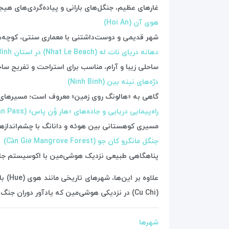
غارهای عظیم، جنگل‌های بارانی و پیاده‌گردی‌های هیجان‌انگیز. غار «تیِن دونگ» (Paradise Cave) یکی از معروف‌ت
هوی آن (Hoi An)
شهر قدیمی و دوست‌داشتنی با معماری سنتی، کوچه‌های
دهانه دریای نات له (Nhat Le Beach) در استان Quảng Bình
ساحلی زیبا و آرام، مناسب برای استراحت و تفریح سا
درّه‌های نینه بین (Ninh Binh)
گاهی به «هالونگ روی زمین» معروف است؛ مسیرهای آبی
راه‌پیمایی دریایی و جاده‌های «هار وُن پاس» (Hải Vân Pass)
مسیری کوهستانی بین هوئه و دانانگ با چشم‌اندازها
جنگل مانگرو کان جو (Cần Giờ Mangrove Forest)
پناهگاهی طبیعی نزدیک هوشی‌مین با اکوسیستم جالب
(Cu Chi) در نزدیکی هوشی‌مین که یادآور دوران جنگ ویتنام‌اند، از جاذبه‌های مهم دیگر هستند.
شهرها