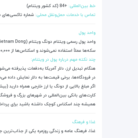
خط بین‌المللی:
+84 (کد کشور ویتنام)
تماس با خدمات حمل‌ونقل محلی:
شماره تاکسی‌های معتبر مانند “Mai Linh” و “Vinasun
واحد پول
واحد پول رسمی ویتنام دونگ ویتنام (Vietnam Dong) است، با علامت ₫ یا VND
سکه‌ها عملاً استفاده نمی‌شوند و اسکناس‌ها از ۱۰٬۰۰۰ تا ۵۰۰٬۰۰۰ دونگ رایج‌اند
چند نکته مهم درباره پول در ویتنام:
هنگام تبدیل ارز، دلار آمریکا به‌دفعات پذیرفته می‌ش
در فرودگاه‌ها، برخی قیمت‌ها به دلار نمایش داده می‌ش
اگر مبلغ بالایی از دونگ یا ارز خارجی همراه دارید (بیش از ۱۵٬۰۰۰٬۰۰۰ دونگ یا معادل ۵٬۰۰۰ دلار) باید در هنگام ورود و خروج
کارت‌های بانکی بین‌المللی در شهرهای بزرگ و فروشگاه
همیشه چند اسکناس کوچک داشته باشید برای پرداخت
غذا و فرهنگ
غذا، فرهنگ عامه و زندگی روزمره یکی از جذاب‌ترین ج