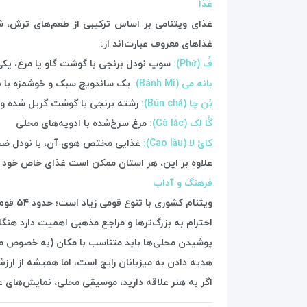
غذا
غذای ویتنامی بر اساس ترکیبی از طعم‌های ترش، ش
غذاهای معروف عبارت‌اند از:
فُ (Phở):
سوپ نودل برنجی با گوشت گاو یا مرغ، یکی 
بانه می (Bánh Mì):
یک ساندویچ سبک و خوشمزه با 
بُن چا (Bún chả):
رشته برنجی با گوشت گریل شده و
گُا لِک (Gà lắc):
مرغ سرخ‌شده با ادویه‌های محلی
کائ لا (Cao lầu):
غذایی مختص هوی آن، با نودل ضخ
علاوه بر این، هر استان ممکن است غذای خاص خود را 
فرهنگ و آداب
ویتنام کشوری با تنوع قومی زیاد است؛ حدود ۵۴ قوم اصلی در آن زندگی می‌کنند
احترام به بزرگ‌ترها و مراجع مذهبی اهمیت دارد هنگام 
پوشیدن محلی‌ها باید متناسب با مکان (به خصوص معا
هدیه دادن به میزبانان رایج است، اما همیشه از ارز
اگر به هنر علاقه دارید، موسیقی محلی، نمایش‌های عروسک آب (Water Puppet) در هانوی و هنرهای