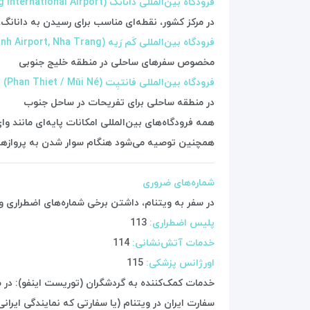
فرودگاه بین‌المللی دانانگ (Da Nang International Airport)
در مرکز کشور، نقطه‌ای مناسب برای رسیدن به دانان
فرودگاه بین‌المللی کَم رَیه (Cam Ranh Airport, Nha Trang)
مخصوص سفرهای ساحلی در منطقه خلیج جنوبی
فرودگاه بین‌المللی فانتیِت (Phan Thiet / Mũi Né)
در منطقه ساحلی برای تفریحات در ساحل جنوب
همه فرودگاه‌های بین‌المللی امکانات پایه‌ای مانند وای
همچنین توصیه می‌شود هنگام سوار شدن به پروازهای بی
شماره‌های ضروری
در سفر به ویتنام، داشتن برخی شماره‌های اضطراری و
پلیس اضطراری:
113
خدمات آتش‌نشانی:
114
اورژانس پزشکی:
115
خدمات کمک‌کننده به گردشگران (توریست اینفو): در شه
سفارت ایران در ویتنام (یا سفارتی که نمایندگی ایرانی‌ه