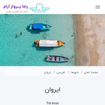
صفحه اصلی
شهرها
تفریحی
ایروان
ایروان
Yerevan