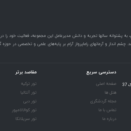
، به پشتوانه سالها تجربه و دانش مدیرعامل این مجموعه، فعالیت خود را د
. چشم انداز و آرمانهای راماپرواز آرام بر پایه‌های علمی و تخصصی در حوزه 
دسترسی سریع
مقاصد برتر
صفحه اصلی
تور ترکیه
یوسف آباد خیابان اسد آبادی جنب کوچه هفتم پلاک 37
هتل ها
تور آنتالیا
مجله گردشگری
تور دبی
تماس با ما
تور کوالالامپور
درباره ما
تور سریلانکا