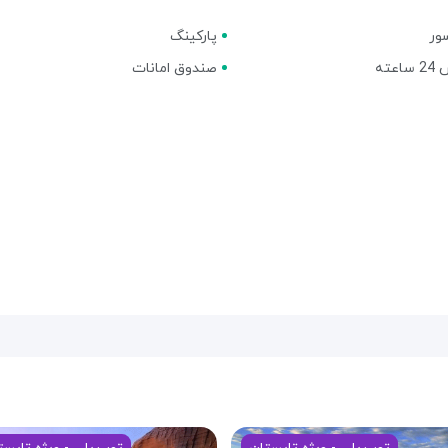
ور
پارکینگ
عته
صندوق امانات