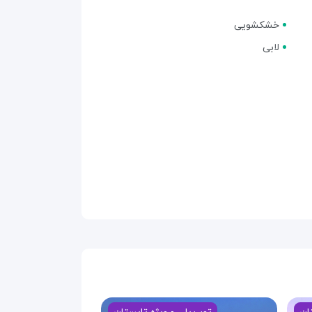
خشکشویی
لابی