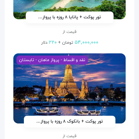
تور پوکت + پاتایا ۸ روزه با پرواز…
قیمت از
۲۲۰
۵۴,۰۰۰,۰۰۰
تومان +
دلار
نقد و اقساط - پرواز ماهان - تابستان
تور پوکت + بانکوک ۸ روزه با پرواز…
قیمت از