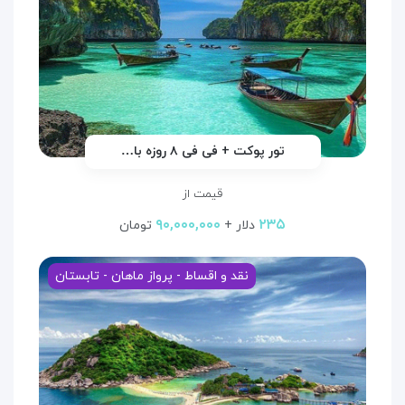
تور پوکت + فی فی ۸ روزه با…
قیمت از
۹۰,۰۰۰,۰۰۰
۲۳۵
دلار +
تومان
نقد و اقساط - پرواز ماهان - تابستان