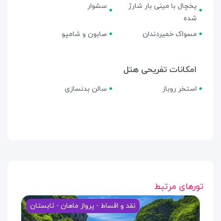
یخچال با مینی بار شارژ
سشوار
شده
مسواک خمیردندان
صابون و شامپو
امکانات تفریحی هتل
استخر روباز
سالن بدنسازی
تورهای مرتبط
نقد و اقساط - پرواز ماهان - تابستان