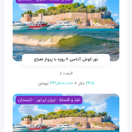
تور کوش آداسی ۷ روزه با پرواز معراج
قیمت از
۳۳,۵۰۰,۰۰۰
۲۴۵
دلار +
تومان
نقد و اقساط - ایران ایرتور - تابستان