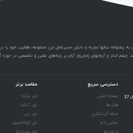
، به پشتوانه سالها تجربه و دانش مدیرعامل این مجموعه، فعالیت خود را د
. چشم انداز و آرمانهای راماپرواز آرام بر پایه‌های علمی و تخصصی در حوزه 
دسترسی سریع
مقاصد برتر
صفحه اصلی
تور ترکیه
یوسف آباد خیابان اسد آبادی جنب کوچه هفتم پلاک 37
هتل ها
تور آنتالیا
مجله گردشگری
تور دبی
تماس با ما
تور کوالالامپور
درباره ما
تور سریلانکا