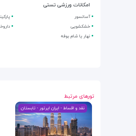
امکانات ورزشی تستی
آسانسور
پارکی
خشکشویی
داروخا
نهار یا شام بوفه
تورهای مرتبط
نقد و اقساط - ایران ایرتور - تابستان