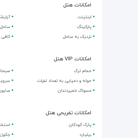
امکانات هتل
اینترنت
آرایشگ
پارکینگ
ساحل 
نزدیک به ساحل
کافی 
امکانات VIP هتل
حمام ترک
صبحانه
حوله و دمپایی به تعداد نفرات
سرویس
مسواک خمیردندان
صابون
امکانات تفریحی هتل
پارک کودکان
استخر 
بیلیارد
جکوزی