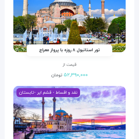
تور استانبول ۸ روزه با پرواز معراج
قیمت از
۵۲,۳۹۰,۰۰۰
تومان
نقد و اقساط - قشم ایر -تابستان