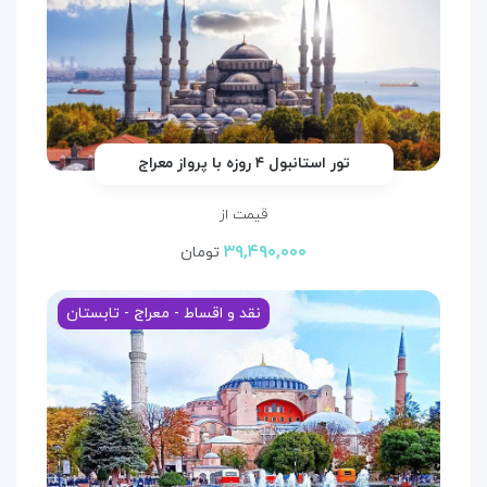
تور استانبول ۴ روزه با پرواز معراج
قیمت از
۳۹,۴۹۰,۰۰۰
تومان
نقد و اقساط - معراج - تابستان