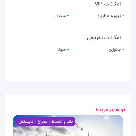
امکانات VIP
تهویه مطبوع
سشوار
امکانات تفریحی
جکوزی
سونا
تورهای مرتبط
نقد و اقساط - معراج - تابستان