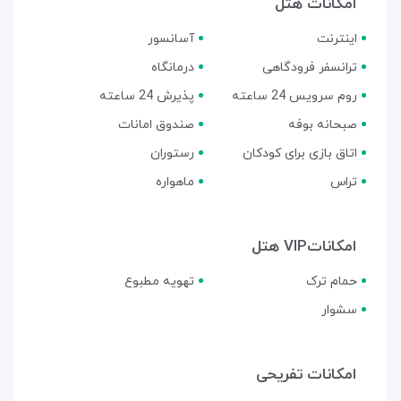
امکانات هتل
اینترنت
آسانسور
ترانسفر فرودگاهی
درمانگاه
روم سرویس 24 ساعته
پذیرش 24 ساعته
صبحانه بوفه
صندوق امانات
اتاق بازی برای کودکان
رستوران
تراس
ماهواره
امکاناتVIP هتل
حمام ترک
تهویه مطبوع
سشوار
امکانات تفریحی