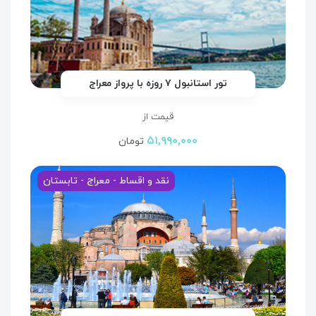
تور استانبول ۷ روزه با پرواز معراج
قیمت از
۵۱,۹۹۰,۰۰۰
تومان
نقد و اقساط - معراج - تابستان