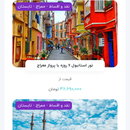
نقد و اقساط - معراج - تابستان
تور استانبول ۶ روزه با پرواز معراج
قیمت از
۴۶,۶۹۰,۰۰۰
تومان
نقد و اقساط - معراج - تابستان