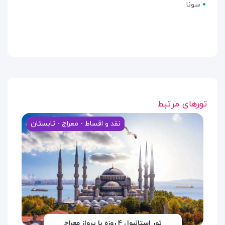
سونا
تورهای مرتبط
نقد و اقساط - معراج - تابستان
تور استانبول ۴ روزه با پرواز معراج