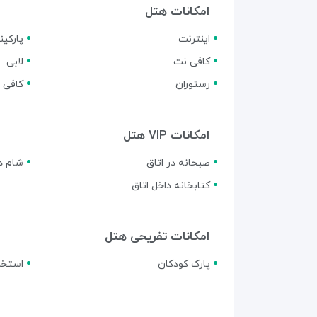
امکانات هتل
اینترنت
پارکی
کافی نت
لابی
رستوران
کافی 
امکانات VIP هتل
صبحانه در اتاق
شام در
کتابخانه داخل اتاق
امکانات تفریحی هتل
پارک کودکان
استخر