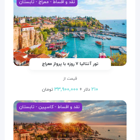
نقد و اقساط - معراج - تابستان
تور آنتالیا ۷ روزه با پرواز معراج
قیمت از
۳۳,۹۰۰,۰۰۰
۲۱۰
دلار +
تومان
نقد و اقساط - کاسپین - تابستان