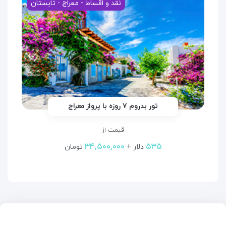
نقد و اقساط - معراج - تابستان
تور بدروم ۷ روزه با پرواز معراج
قیمت از
۳۴,۵۰۰,۰۰۰
۵۳۵
دلار +
تومان