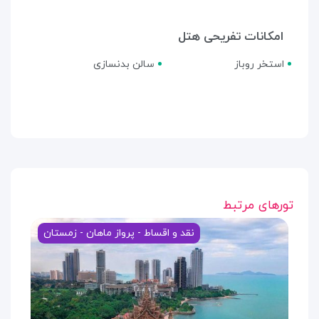
امکانات تفریحی هتل
استخر روباز
سالن بدنسازی
تورهای مرتبط
نقد و اقساط - پرواز ماهان - زمستان