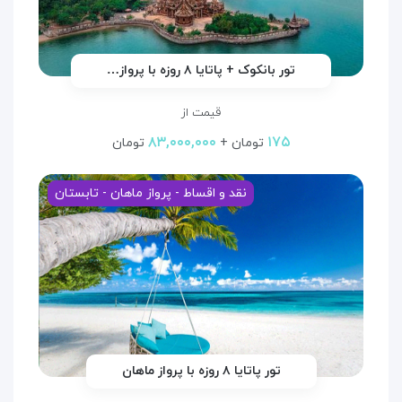
تور بانکوک + پاتایا ۸ روزه با پرواز…
قیمت از
۸۳,۰۰۰,۰۰۰
۱۷۵
تومان +
تومان
نقد و اقساط - پرواز ماهان - تابستان
تور پاتایا ۸ روزه با پرواز ماهان