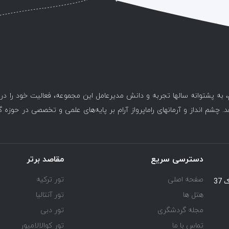
، به پشتوانه سالها تجربه و دانش مدیرعامل این مجموعه، فعالیت خود را د
. چشم انداز و آرمانهای راماپرواز آرام بر پایه‌های علمی و تخصصی در حوزه 
دسترسی سریع
مقاصد برتر
صفحه اصلی
تور ترکیه
یوسف آباد خیابان اسد آبادی جنب کوچه هفتم پلاک 37
هتل ها
تور آنتالیا
مجله گردشگری
تور دبی
تماس با ما
تور کوالالامپور