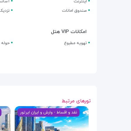
اینترنت
آسانس
صندوق امانات
نزدیک
امکانات VIP هتل
تهویه مطبوع
حوله و
تورهای مرتبط
نقد و اقساط - وارش و ایران ایرتور