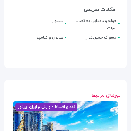
امکانات تفریحی
حوله و دمپایی به تعداد
سشوار
نفرات
مسواک خمیردندان
صابون و شامپو
تورهای مرتبط
نقد و اقساط - وارش و ایران ایرتور