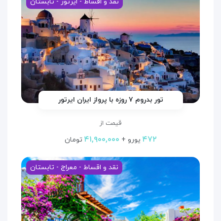
نقد و اقساط - ایرتور - تابستان
تور بدروم ۷ روزه با پرواز ایران ایرتور
قیمت از
۴۱,۹۰۰,۰۰۰
۴۷۲
یورو +
تومان
نقد و اقساط - معراج - تابستان