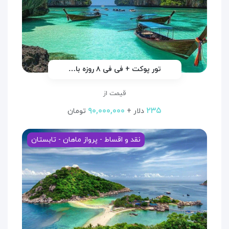
تور پوکت + فی فی ۸ روزه با…
قیمت از
۹۰,۰۰۰,۰۰۰
۲۳۵
دلار +
تومان
نقد و اقساط - پرواز ماهان - تابستان