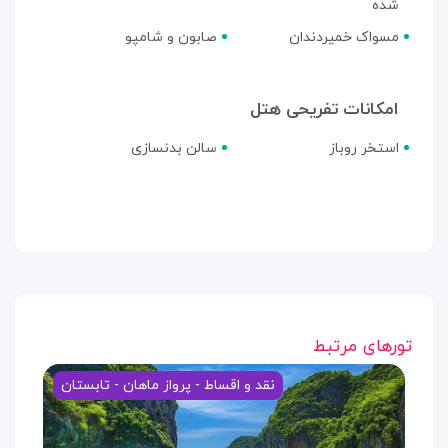
شده
مسواک خمیردندان
صابون و شامپو
امکانات تفریحی هتل
استخر روباز
سالن بدنسازی
تورهای مرتبط
نقد و اقساط - پرواز ماهان - تابستان