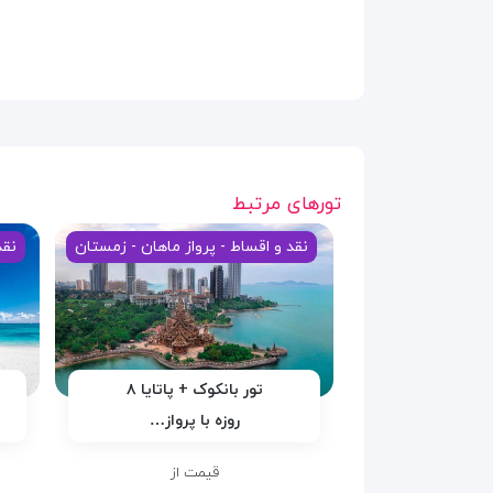
تورهای مرتبط
نقد و اقساط - پرواز ماهان - زمستان
نقد
تور بانکوک + پاتایا ۸
روزه با پرواز…
قیمت از