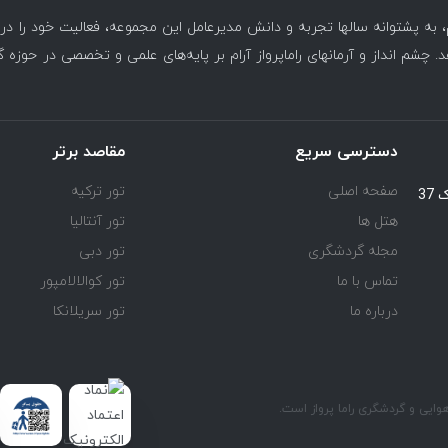
، به پشتوانه سالها تجربه و دانش مدیرعامل این مجموعه، فعالیت خود را د
. چشم انداز و آرمانهای راماپرواز آرام بر پایه‌های علمی و تخصصی در حوزه 
دسترسی سریع
مقاصد برتر
صفحه اصلی
تور ترکیه
یوسف آباد خیابان اسد آبادی جنب کوچه هفتم پلاک 37
هتل ها
تور آنتالیا
مجله گردشگری
تور دبی
تماس با ما
تور کوالالامپور
درباره ما
تور سریلانکا
ی و گردشگری راما پرواز است.