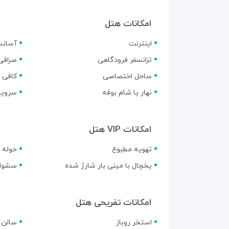
امکانات هتل
اینترنت
آسانس
ترانسفر فرودگاهی
صرافی
ساحل اختصاصی
کافی 
نهار یا شام بوفه
سرویس
امکانات VIP هتل
تهویه مطبوع
حوله و
یخچال با مینی بار شارژ شده
سشوار
امکانات تفریحی هتل
استخر روباز
سالن 