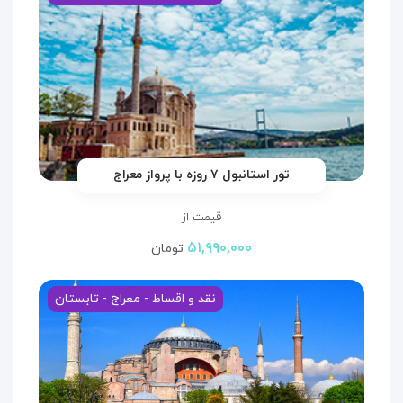
تور استانبول ۷ روزه با پرواز معراج
قیمت از
۵۱,۹۹۰,۰۰۰
تومان
نقد و اقساط - معراج - تابستان