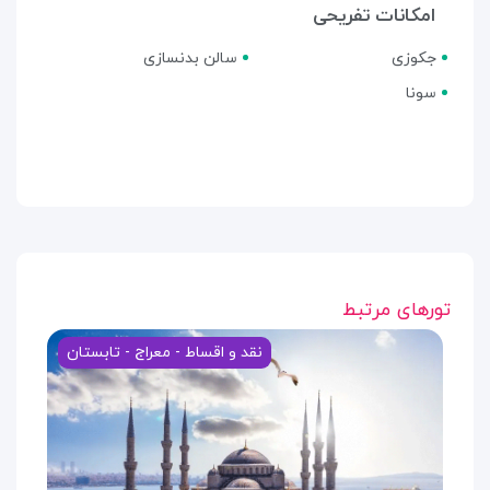
امکانات تفریحی
جکوزی
سالن بدنسازی
سونا
تورهای مرتبط
نقد و اقساط - معراج - تابستان