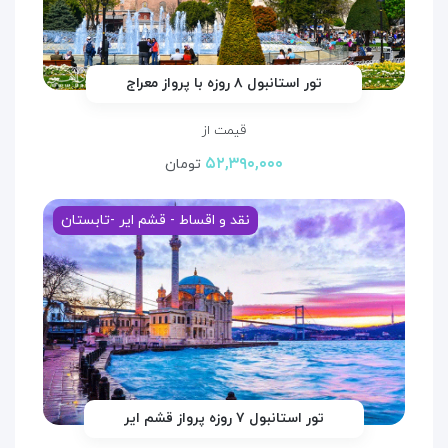
تور استانبول ۸ روزه با پرواز معراج
قیمت از
۵۲,۳۹۰,۰۰۰
تومان
نقد و اقساط - قشم ایر -تابستان
تور استانبول ۷ روزه پرواز قشم ایر