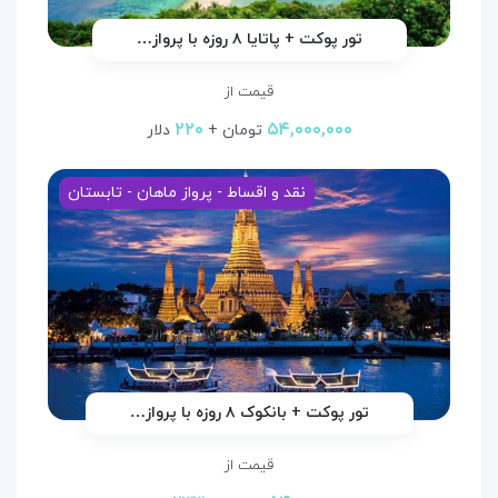
تور پوکت + پاتایا ۸ روزه با پرواز…
قیمت از
۲۲۰
۵۴,۰۰۰,۰۰۰
تومان +
دلار
نقد و اقساط - پرواز ماهان - تابستان
تور پوکت + بانکوک ۸ روزه با پرواز…
قیمت از