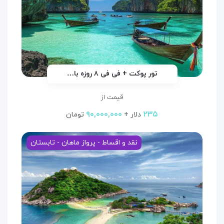
تور پوکت + فی فی ۸ روزه با…
قیمت از
۹۰,۰۰۰,۰۰۰
۲۳۵
دلار +
تومان
نقد و اقساط - پرواز ماهان - تابستان