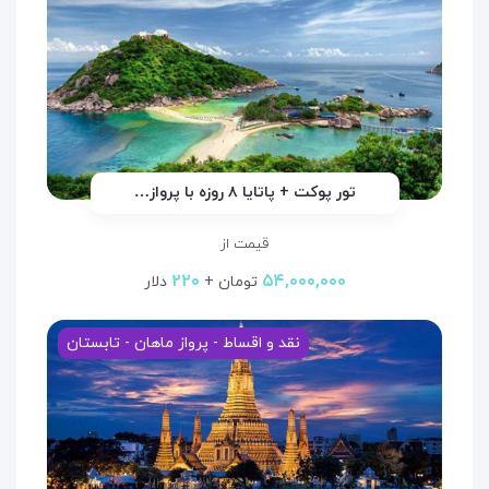
تور پوکت + پاتایا ۸ روزه با پرواز…
قیمت از
۲۲۰
۵۴,۰۰۰,۰۰۰
تومان +
دلار
نقد و اقساط - پرواز ماهان - تابستان