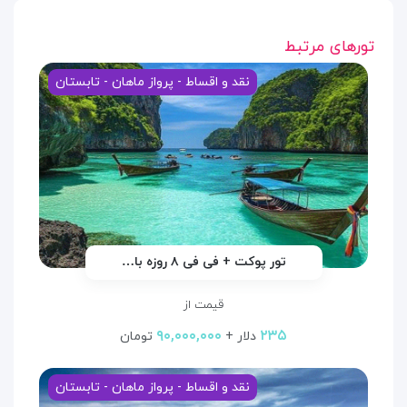
تورهای مرتبط
نقد و اقساط - پرواز ماهان - تابستان
تور پوکت + فی فی ۸ روزه با…
قیمت از
۹۰,۰۰۰,۰۰۰
۲۳۵
دلار +
تومان
نقد و اقساط - پرواز ماهان - تابستان