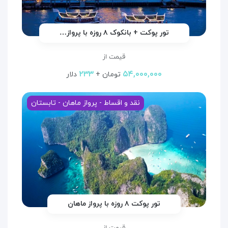
تور پوکت + بانکوک ۸ روزه با پرواز…
قیمت از
۲۳۳
۵۴,۰۰۰,۰۰۰
تومان +
دلار
نقد و اقساط - پرواز ماهان - تابستان
تور پوکت ۸ روزه با پرواز ماهان