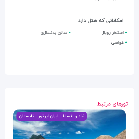
امکاناتی که هتل دارد
استخر روباز
سالن بدنسازی
غواصی
تورهای مرتبط
نقد و اقساط - ایران ایرتور - تابستان